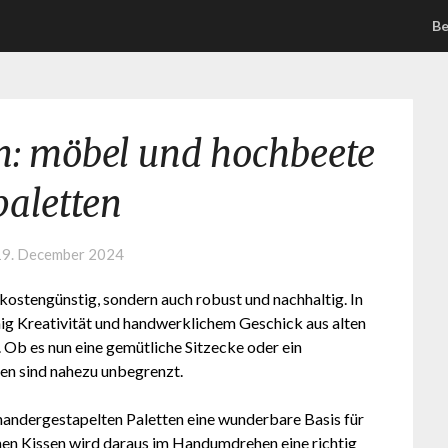
Be
n: möbel und hochbeete
paletten
19. December 2024
ur kostengünstig, sondern auch robust und nachhaltig. In
enig Kreativität und handwerklichem Geschick aus alten
 Ob es nun eine gemütliche Sitzecke oder ein
ten sind nahezu unbegrenzt.
nandergestapelten Paletten eine wunderbare Basis für
chen Kissen wird daraus im Handumdrehen eine richtig